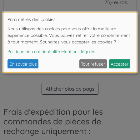
75,- euros.
Liechtenstein
12.99 euros
Livraison
gratuite à
partir de
75,- euros.
Royaume-Uni
12.99 euros
Livraison
gratuite à
partir de
75,- euros.
Afficher plus de pays
Frais d'expédition pour les
commandes de pièces de
rechange uniquement :