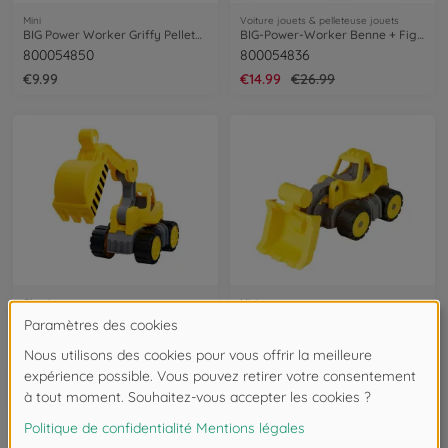
Mini
Voiture jouets & pelleteuse jouets
BIG Power Worker Griffy Pelleteuse
BIG-Power-Worker Benne + Figurine
800054850
800054836
€9.99
€14.99
€26.99
Classic
Mini
BIG-Power-Worker Classic Digger
BIG-Power-Worker Mini Wheel-Loader
800054845
800055803
€24.99
€9.99