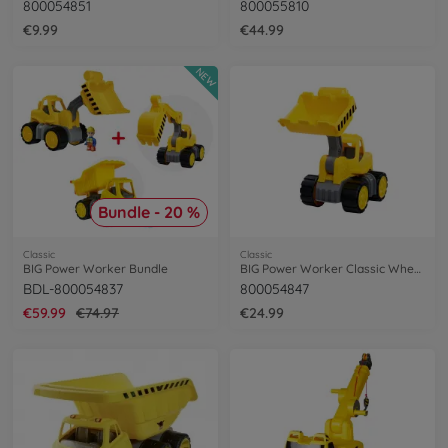
800054851
800055810
€9.99
€44.99
NEW
Bundle - 20 %
Classic
Classic
BIG Power Worker Bundle
BIG Power Worker Classic Wheel Loader
BDL-800054837
800054847
€59.99
€74.97
€24.99