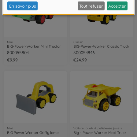
Mini
Classic
BIG-Power-Worker Mini Tractor
BIG-Power-Worker Classic Truck
800055804
800054846
€9.99
€24.99
Mini
Voiture jouets & pelleteuse jouets
BIG Power Worker Griffy lame
Big - Power Worker Maxi Truck