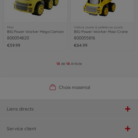
Maxi
Voiture jouets & pelleteuse jouets
BIG Power Worker Mega Camion
BIG-Power-Worker Maxi-Crane
800054820
800055816
€59.99
€64.99
18
de
18
Article
Boutique officielle du fabricant
Service personnalisé
Livraison rapide
Choix maximal
Liens directs
Service client