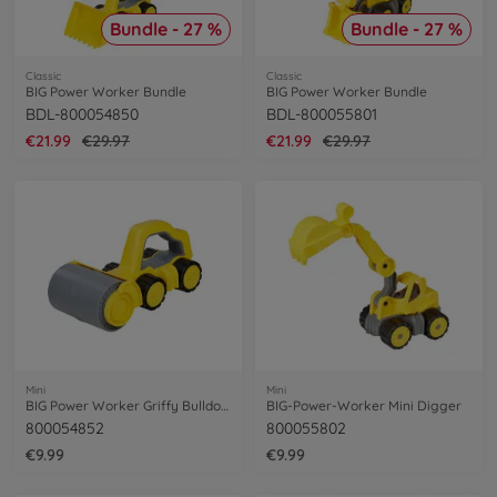
Bundle - 27 %
Bundle - 27 %
Classic
Classic
BIG Power Worker Bundle
BIG Power Worker Bundle
BDL-800054850
BDL-800055801
€21.99
€29.97
€21.99
€29.97
Mini
Mini
BIG Power Worker Griffy Bulldozer
BIG-Power-Worker Mini Digger
800054852
800055802
€9.99
€9.99