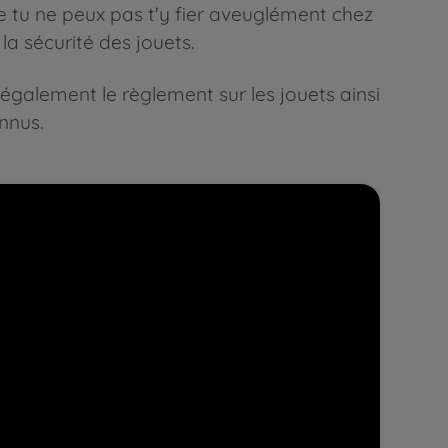
tu ne peux pas t'y fier aveuglément chez
la sécurité des jouets.
 également le règlement sur les jouets ainsi
onnus.