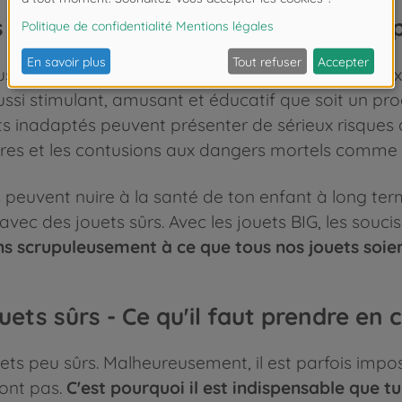
s sont-ils importants pour le dével
ause et adaptés au stade de développement et aux 
aussi stimulant, amusant et éducatif que soit un pro
ts inadaptés peuvent présenter de sérieux risques d
s et les contusions aux dangers mortels comme l'
peuvent nuire à la santé de ton enfant à long te
ec des jouets sûrs. Avec les jouets BIG, les soucis
ns scrupuleusement à ce que tous nos jouets soien
uets sûrs - Ce qu'il faut prendre en
ets peu sûrs. Malheureusement, il est parfois impos
sont pas.
C'est pourquoi il est indispensable que t