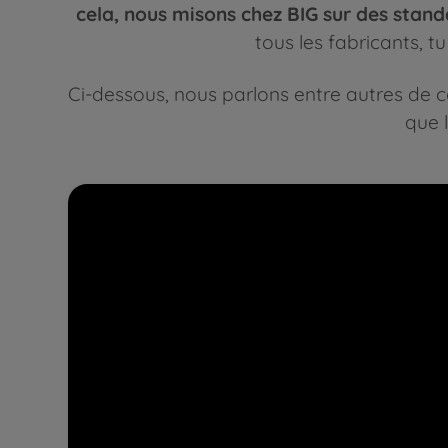
cela, nous misons chez BIG sur des stand
tous les fabricants, t
Ci-dessous, nous parlons entre autres de ce
que l