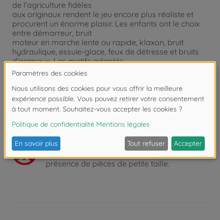
de l’agriculture fidèles
aux originaux rendent le jeu encore plus réaliste et
procurent un énorme plaisir. Les enfants ont le choix
entre démarreur, bruit
moteur en marche lente ou rapide, klaxon, bruit
hydraulique, essuie-glace, feux de détresse et bruits
d’animaux. Les motifs adaptés
aux enfants comme une tortue pour la marche lente
et un lièvre pour la marche rapide rendent le choix
très simple. Les bruits du coq,
de la vache ou du cochon se font entendre quand on
appuie sur le touches avec la tête des animaux.
Attention !
Ne convient pas aux enfants de
moins de 3 ans. Risque d'asphyxie lié à la
présence de pièces de petite taille.