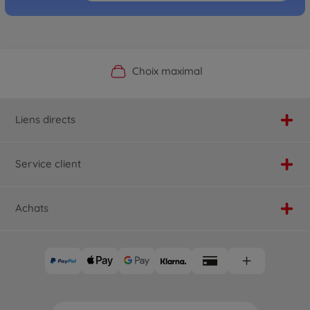
Boutique officielle du fabricant
Service personnalisé
Livraison rapide
Choix maximal
Liens directs
Service client
Achats