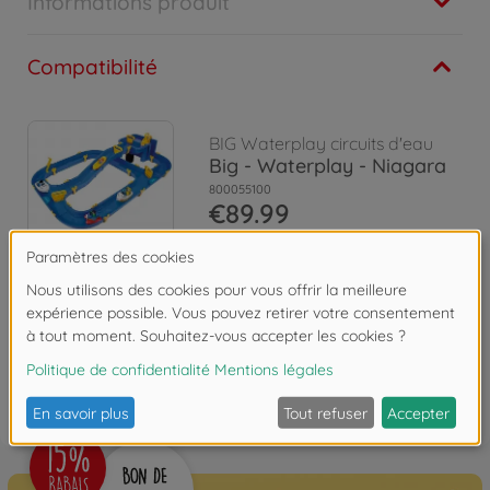
Informations produit
Compatibilité
BIG Waterplay circuits d'eau
Big - Waterplay - Niagara
800055100
€89.99
Les avis
FAQ