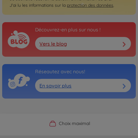
J'ai lu les informations sur la
protection des données
.
Découvrez-en plus sur nous !
Vers le blog
Réseautez avec nous!
En savoir plus
Boutique officielle du fabricant
Service personnalisé
Livraison rapide
Choix maximal