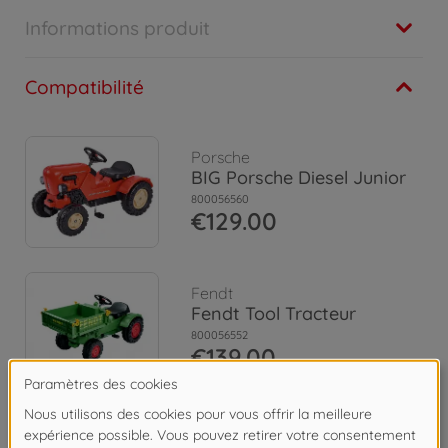
Informations produit
Compatibilité
Porsche
BIG Porsche Diesel Junior
800056560
€129.00
Fendt
Fendt Tool Tracteur
800056552
€139.00
Eicher