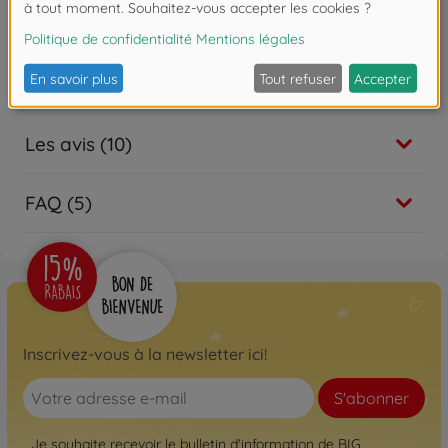
BIG Eicher Diesel ED 16
800056565
€129.00
Les avis (10)
FAQ (5)
Inscrivez-vous à la newsletter ici!
S'abonner
Je souhaite recevoir le bulletin d'information de BIG.