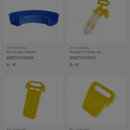
BIG Waterplay
BIG Waterplay
Kurve blau einzeln
Pumpe f. Hamburg
800E55100004
800E55101003
8,– €
8,– €
BIG Waterplay
BIG Waterplay