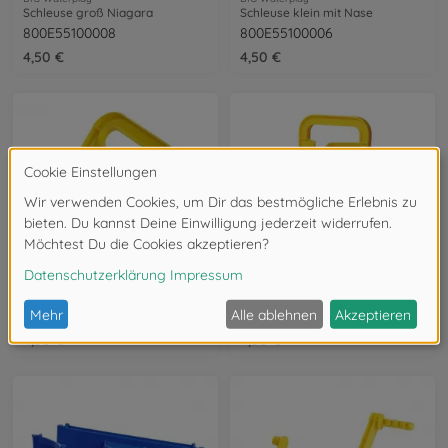
Schleuse groß Niagara
Schleuse klein mit Nase
800E55100008
800E55100006
4,50 €
4,50 €
BIG Waterplay
BIG Waterplay
Schleuse klein ohne Nase
Schleuse m. Überlauf
800E55100007
800E55101001
4,50 €
4,50 €