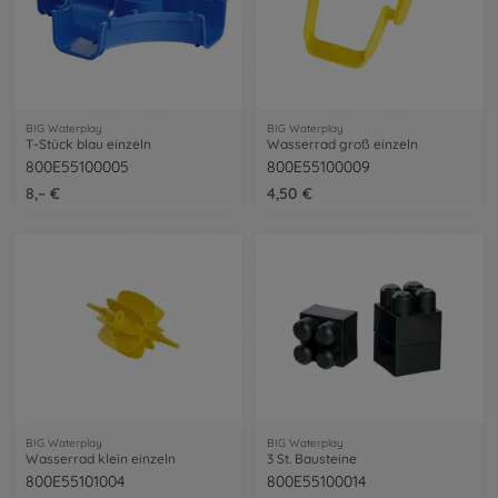
BIG Waterplay
BIG Waterplay
T-Stück blau einzeln
Wasserrad groß einzeln
800E55100005
800E55100009
8,– €
4,50 €
BIG Waterplay
BIG Waterplay
Wasserrad klein einzeln
3 St. Bausteine
800E55101004
800E55100014