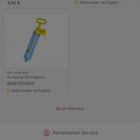
4,50 €
bald wieder verfügbar
BIG Waterplay
Pumpe groß Niagara
800E55100011
bald wieder verfügbar
13
von
13
Artikel
Offizieller Hersteller Shop
Versandkostenfrei ab 25€
Persönlicher Service
Schnelle Lieferung