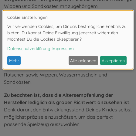
Wippen und Sandkästen mit zugehörigem
Sandkastenspielzeug.
Outdoor Spielzeug ab dem 3. Lebensjahr
Dein Kind ist bereits älter als drei?
Dann darf das
Outdoor Kinderspielzeug etwas anspruchsvoller
ausfallen und die Motorik in höherem Maße fordern.
Infrage kommen unter anderem Schaukeln und
Rutschen sowie Wippen, Wassermuscheln und
Sandkästen.
Zu beachten ist, dass die Altersempfehlung der
Hersteller lediglich als grober Richtwert anzusehen ist.
Denk daran, den Entwicklungsstand Deines Kindes selbst
möglichst präzise einzuschätzen, um das perfekt
passende Spielzeug auszuwählen.