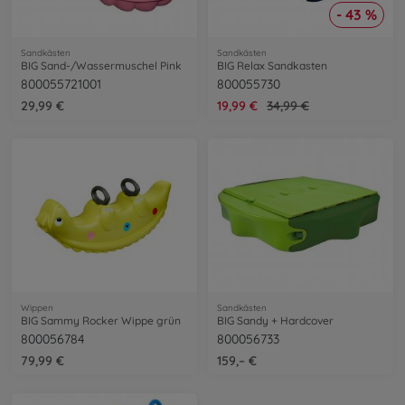
- 43 %
Sandkästen
Sandkästen
BIG Sand-/Wassermuschel Pink
BIG Relax Sandkasten
800055721001
800055730
29,99 €
19,99 €
34,99 €
Wippen
Sandkästen
BIG Sammy Rocker Wippe grün
BIG Sandy + Hardcover
800056784
800056733
79,99 €
159,– €