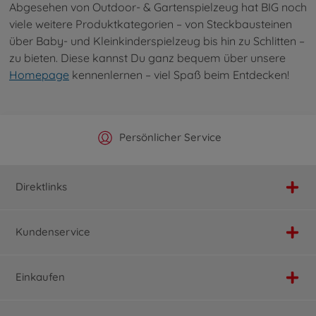
Abgesehen von Outdoor- & Gartenspielzeug hat BIG noch
viele weitere Produktkategorien – von Steckbausteinen
über Baby- und Kleinkinderspielzeug bis hin zu Schlitten –
zu bieten. Diese kannst Du ganz bequem über unsere
Homepage
kennenlernen – viel Spaß beim Entdecken!
Offizieller Hersteller Shop
Versandkostenfrei ab 25€
Persönlicher Service
Schnelle Lieferung
Direktlinks
Kundenservice
Einkaufen