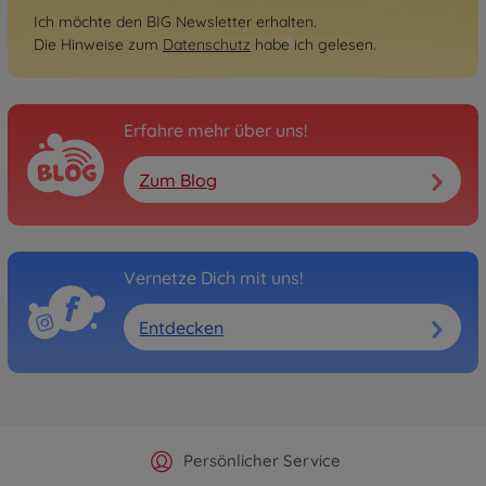
Ich möchte den BIG Newsletter erhalten.
Die Hinweise zum
Datenschutz
habe ich gelesen.
Erfahre mehr über uns!
Zum Blog
Vernetze Dich mit uns!
Entdecken
Offizieller Hersteller Shop
Versandkostenfrei ab 25€
Persönlicher Service
Schnelle Lieferung