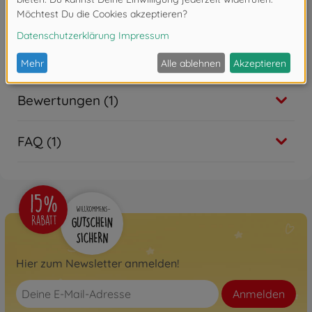
Kindertraktor
800056565
129,– €
Bewertungen (1)
FAQ (1)
Hier zum Newsletter anmelden!
Anmelden