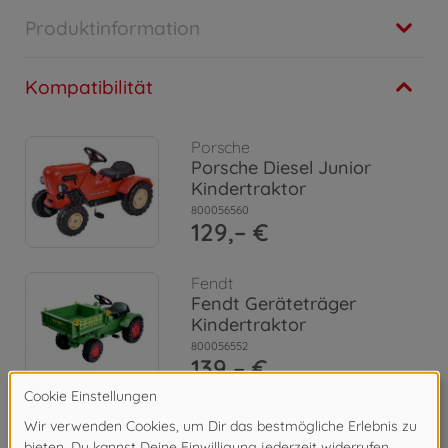
Produktinformation
Kompatibilität
Porsche
Porsche Diesel Junior
Kindertraktor
800056560
129,– €
Fendt
Fendt Geräteträger
Kindertraktor
800056552
139,– €
Eicher
Eicher Diesel ED 16