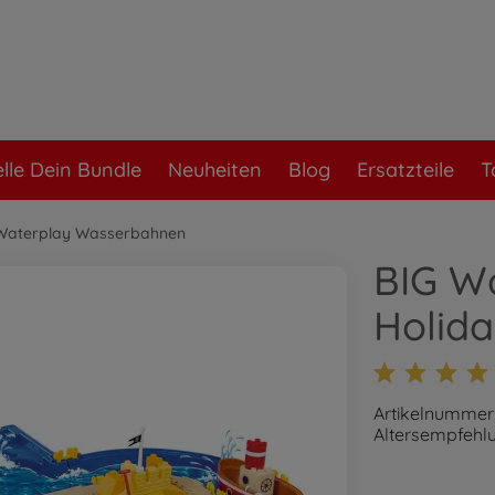
elle Dein Bundle
Neuheiten
Blog
Ersatzteile
T
Waterplay Wasserbahnen
BIG W
Holid
Artikelnummer
Altersempfehlu