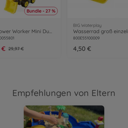
Bundle - 27 %
BIG Waterplay
BIG Power Worker Mini Dumper Bundle
Wasserrad groß einzel
0055801
800E55100009
 €
4,50 €
29,97 €
Empfehlungen von Eltern