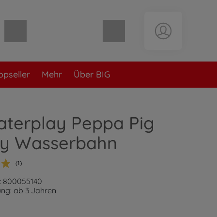
Warenkorb leer
opseller
Mehr
Über BIG
aterplay Peppa Pig
ay Wasserbahn
(1)
: 800055140
ng: ab 3 Jahren