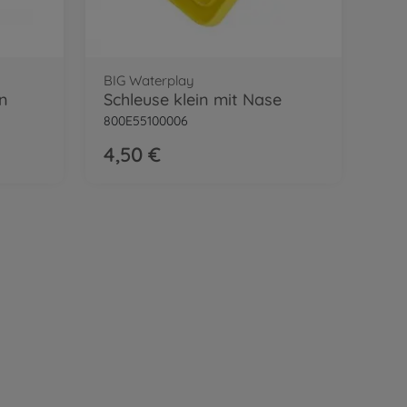
BIG Waterplay
n
Schleuse klein mit Nase
800E55100006
4,50 €