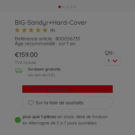
BIG-Sandyr+Hard-Cover
(8)
Référence article : 800056733
Âge recommandé : sur 1 an
Qté :
€159.00
1
TVA incluse
livraison gratuite
(au sein de l'UE)
Ajouter au panier
Sur la liste de souhaits
plus que 1 pièces
en stock, délai de livraison
en Allemagne de 5 à 7 jours ouvrables