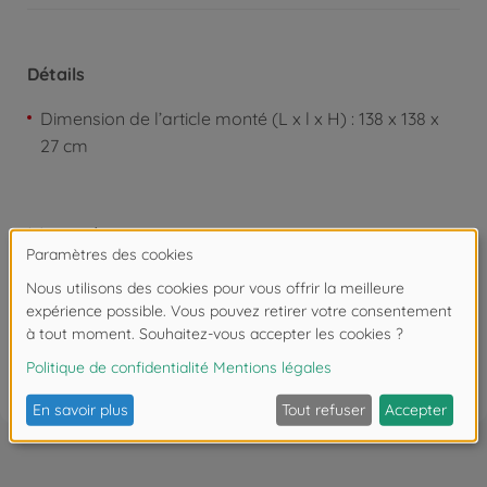
Détails
Dimension de l’article monté (L x l x H) : 138 x 138 x
27 cm
Manuels
Les avis (8)
FAQ (5)