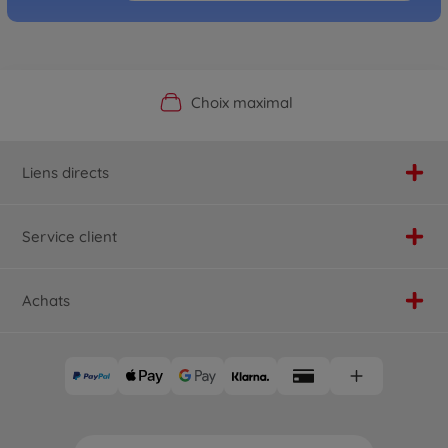
Boutique officielle du fabricant
Service personnalisé
Livraison rapide
Choix maximal
Liens directs
Service client
Achats