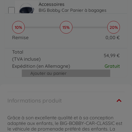
Accessoires
BIG Bobby Car Panier à bagages
14
,
99
€
11
,
99
€
14.99 EUR
11.99 EUR
10%
15%
20%
Remorques
BIG-Buggy 3-in-1, trotteur
Remise
0
,
00
€
59
,
99
€
39
,
99
€
0 EUR
59.99 EUR
39.99 EUR
Total
Remorques
54
,
99
€
(TVA incluse)
BIG-Bobby-Caddy
54.99 EUR
36
,
99
€
Expédition
(en Allemagne)
Gratuit
36.99 EUR
Ajouter au panier
Accessoires
BIG tige de poussée
24
,
99
€
24.99 EUR
Informations produit
Accessoires
Big Protection De Chaussure Noire 21-27
15
,
99
€
Grâce à son excellente qualité et à sa conception
15.99 EUR
adaptée aux enfants, le BIG-BOBBY-CAR-CLASSIC est
Accessoires
le véhicule de promenade préféré des enfants. La