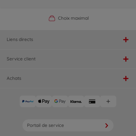
Boutique officielle du fabricant
Service personnalisé
Livraison rapide
Choix maximal
Liens directs
Service client
Achats
Portail de service