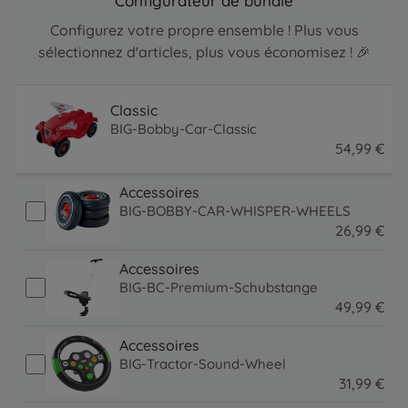
Configurateur de bundle
Configurez votre propre ensemble ! Plus vous
sélectionnez d'articles, plus vous économisez ! 🎉
Classic
BIG-Bobby-Car-Classic
54
,
99
€
54.99 EUR
Accessoires
BIG-BOBBY-CAR-WHISPER-WHEELS
26
,
99
€
26.99 EUR
Accessoires
BIG-BC-Premium-Schubstange
49
,
99
€
49.99 EUR
Accessoires
BIG-Tractor-Sound-Wheel
31
,
99
€
31.99 EUR