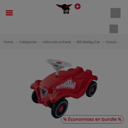
Panie
Home
Catégories
Véhicules enfants
BIG Bobby Car
Classic
% Économisez en bundle %