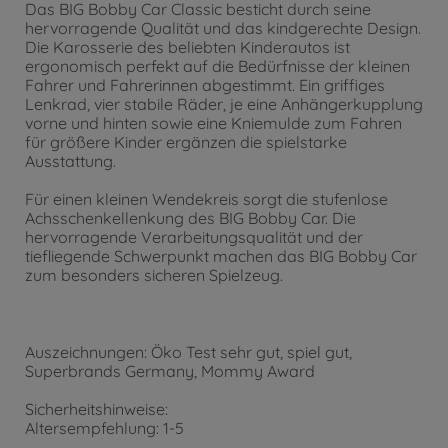
15
,
99
€
Das BIG Bobby Car Classic besticht durch seine
15.99 EUR
hervorragende Qualität und das kindgerechte Design.
Zubehör
Die Karosserie des beliebten Kinderautos ist
BIG Bobby Car Racing Sound Lenkrad
ergonomisch perfekt auf die Bedürfnisse der kleinen
31
,
99
€
Fahrer und Fahrerinnen abgestimmt. Ein griffiges
Lenkrad, vier stabile Räder, je eine Anhängerkupplung
31.99 EUR
vorne und hinten sowie eine Kniemulde zum Fahren
Anhänger
für größere Kinder ergänzen die spielstarke
BIG Bobby Car Anhänger Rot
Ausstattung.
41
,
99
€
41.99 EUR
Für einen kleinen Wendekreis sorgt die stufenlose
Zubehör
Achsschenkellenkung des BIG Bobby Car. Die
BIG Bobby Car
hervorragende Verarbeitungsqualität und der
Lauflernhilfe/Rückenlehne
tiefliegende Schwerpunkt machen das BIG Bobby Car
24
,
99
€
zum besonders sicheren Spielzeug.
24.99 EUR
Zubehör
BIG Sound Lenkrad
Auszeichnungen: Öko Test sehr gut, spiel gut,
34
,
99
€
Superbrands Germany, Mommy Award
34.99 EUR
Zubehör & Ersatzteile
Sicherheitshinweise:
BIG Schuhschoner Rot
Altersempfehlung: 1-5
15
,
99
€