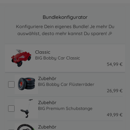
Bundlekonfigurator
Konfiguriere Dein eigenes Bundle! Je mehr Du
auswählst, desto mehr kannst Du sparen! 🎉
Classic
BIG Bobby Car Classic
54
,
99
€
54.99 EUR
Zubehör
BIG Bobby Car Flüsterräder
26
,
99
€
26.99 EUR
Zubehör
BIG Premium Schubstange
49
,
99
€
49.99 EUR
Zubehör