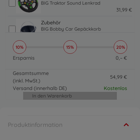
BIG Traktor Sound Lenkrad
31
,
99
€
31.99 EUR
Zubehör
BIG Bobby Car Gepäckkorb
14
,
99
€
11
,
99
€
14.99 EUR
11.99 EUR
10%
15%
20%
Anhänger
BIG Buggy 3-in-1, Lauflernwagen
Ersparnis
0
,
–
€
59
,
99
€
39
,
99
€
0 EUR
59.99 EUR
39.99 EUR
Gesamtsumme
Anhänger
54
,
99
€
(inkl. MwSt.)
BIG Bobby Caddy
54.99 EUR
36
,
99
€
Versand
(innerhalb DE)
Kostenlos
36.99 EUR
In den Warenkorb
Zubehör
BIG Schubstange
24
,
99
€
24.99 EUR
Produktinformation
Zubehör & Ersatzteile
BIG Schuhschoner Schwarz