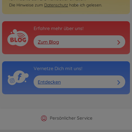
Die Hinweise zum
Datenschutz
habe ich gelesen.
Erfahre mehr über uns!
Zum Blog
Vernetze Dich mit uns!
Entdecken
Offizieller Hersteller Shop
Versandkostenfrei ab 25€
Persönlicher Service
Schnelle Lieferung