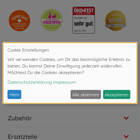
15.99 EUR
Anhänger
BIG Bobby Car Neo Anhänger Anthrazit
46
,
99
€
46.99 EUR
Zubehör & Ersatzteile
BIG Pylonen, 4er Set Verkehrshütchen
20
,
99
€
20.99 EUR
Anhänger
BIG Bobby Car Neo Anhänger Rot
Produktdetails
46
,
99
€
46.99 EUR
Artikelgröße montiert (L x B x H): 58 x 30 x 38 cm
Zubehör & Ersatzteile
Tragkraft: 50 kg
BIG Bobby Car Service Station
39
,
99
€
39.99 EUR
Zubehör & Ersatzteile
Zubehör
BIG Verkehrsampel Ampelmann
34
,
99
€
34.99 EUR
Ersatzteile