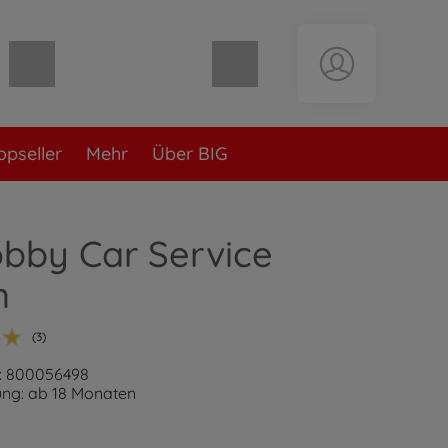
Warenkorb leer
opseller
Mehr
Über BIG
bby Car Service
n
(3)
: 800056498
ung: ab 18 Monaten