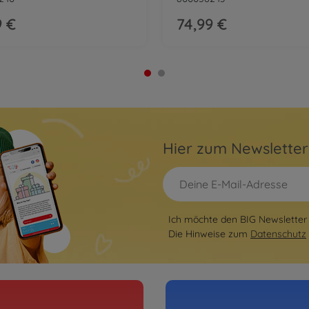
Kinde
9 €
74,99 €
8000565
139,–
Eicher
Kindertraktor
Eiche
8000565
129,–
Hier zum Newslette
euge
Einsat
BIG 
8000553
im 
Ich möchte den BIG Newsletter 
Porsc
Die Hinweise zum
Datenschutz
 BIG
Baby 
8000563
ba