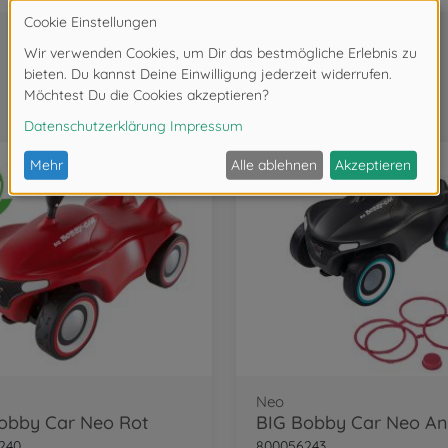
Neo
BIG 
t
8000562
Wird oft zusammen gekauft
74,99
Neo
BIG 
hrazit
8000562
74,99
Next
au
BIG B
8000562
139,–
Neo
obby Car Neo Rot
Claas
ndertraktor
Claas
240
800056243