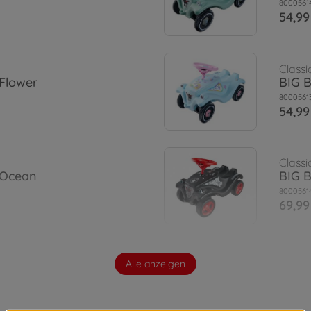
8000561
54,99
Classi
 Flower
BIG B
8000561
54,99
Classi
 Ocean
BIG B
8000561
69,99
Classi
Alle anzeigen
 Dino
BIG B
8000561
64,99