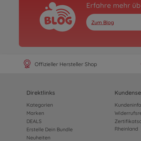
VW
Erfahre mehr üb
Baby VW T1 Blau von 
800055321
69,99 €
99,00 €
Zum Blog
Offizieller Hersteller Shop
Direktlinks
Kundense
Kategorien
Kundeninf
Marken
Widerrufsr
DEALS
Zertifikat
Rheinland
Erstelle Dein Bundle
Neuheiten