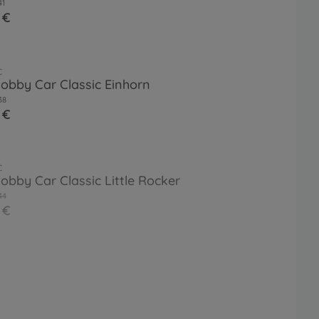
41
 €
c
obby Car Classic Einhorn
38
 €
c
obby Car Classic Little Rocker
44
 €
c
obby Car Classic Polizei
27
 €