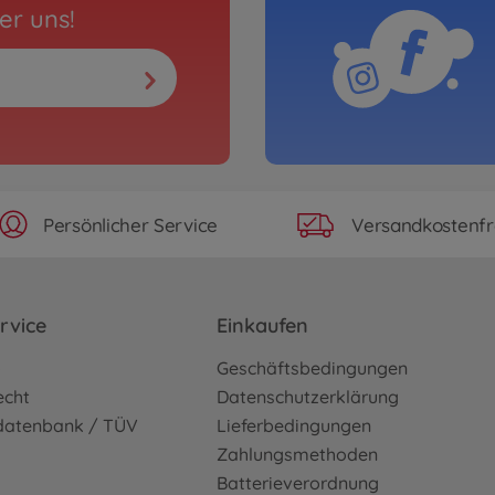
VW
er uns!
BIG
Baby
8000553
69,
Persönlicher Service
Versandkostenfr
rvice
Einkaufen
o
Geschäftsbedingungen
echt
Datenschutzerklärung
sdatenbank / TÜV
Lieferbedingungen
Zahlungsmethoden
Batterieverordnung