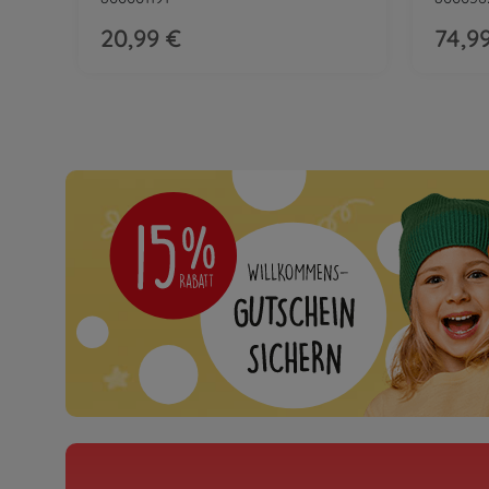
800056552
20,99 €
74,9
139,– €
Porsche
Porsche Diesel Junior 
800056560
129,– €
Einsatz- & Baustellenfahrz
BIG Jim Muldenkipper
Kindertraktor
800056568
99,– €
Mercedes-Benz
Mercedes-AMG GT von
800056354
119,– €