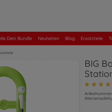
elle Dein Bundle
Neuheiten
Blog
Ersatzteile
T
atzteile
BIG Bo
Statio
Artikelnummer
Altersempfehl