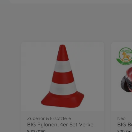
Neo
BIG Bobby Car Neo Ro
800056240
74,99 €
Neo
BIG Bobby Car Neo Ant
800056243
74,99 €
Next
e
BIG Bobby Car Next Bl
800056234
129,– €
Zubehör & Ersatzteile
Neo
BIG Pylonen, 4er Set Verkehrshütchen
BIG B
Fendt
Fendt Geräteträger Ki
800001191
800056