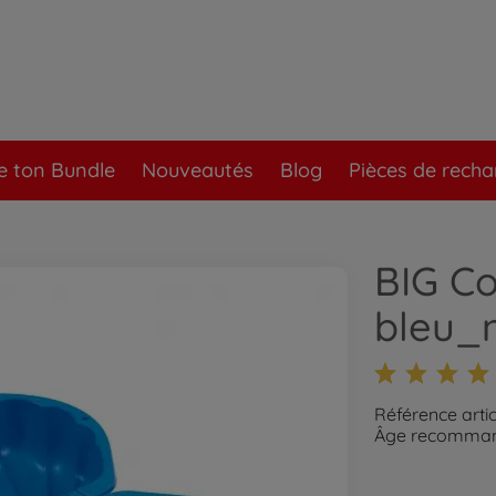
e ton Bundle
Nouveautés
Blog
Pièces de rech
BIG Co
bleu_
Référence arti
Âge recommand