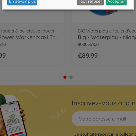
 jouets & pelleteuse jouets
BIG Waterplay circuits d'ea
Big - Power Worker Maxi Truck
Big - Waterplay - Niag
810
800055100
99
€89.99
Inscrivez-vous à la n
Je souhaite recevoir le bulletin 