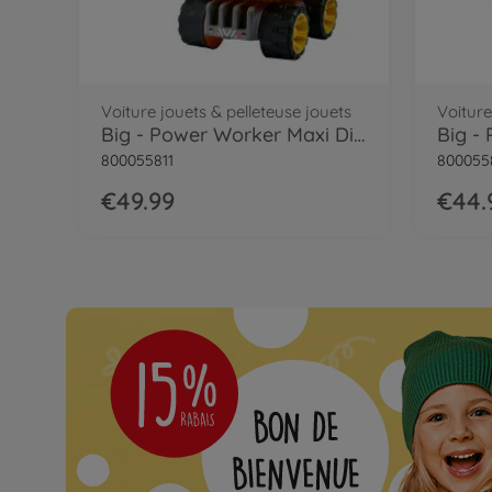
BIG-Power-Worker Mini Digger
Voiture jouets & pelleteuse jouets
Voiture
Big - Power Worker Maxi Digger
800055811
800055
€49.99
€44.