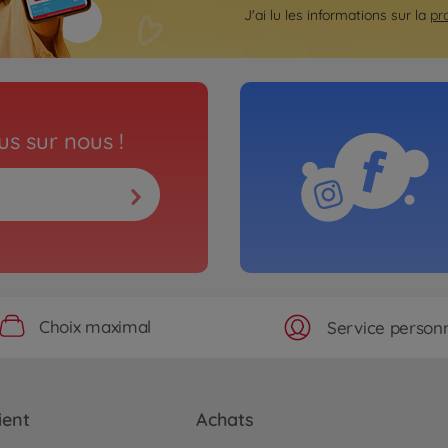
J'ai lu les informations sur la
pr
s sur nous !
Choix maximal
Service personn
ient
Achats