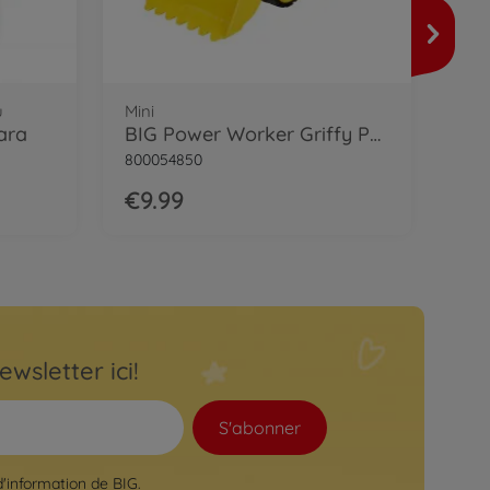
Mini
800
€9
u
Mini
ara
BIG Power Worker Griffy Pelleteuse
800054850
€9.99
ewsletter ici!
S'abonner
d'information de BIG.