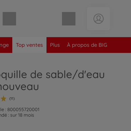
Panier vide
ange
Top ventes
Plus
À propos de BIG
quille de sable/d'eau
nouveau
(11)
cle : 800055720001
é : sur 18 mois