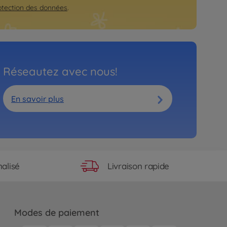
otection des données
.
Réseautez avec nous!
En savoir plus
Livraison rapide
alisé
Modes de paiement