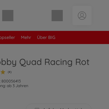
Warenkorb leer
opseller
Mehr
Über BIG
obby Quad Racing Rot
(4)
: 800056413
ng: ab 3 Jahren