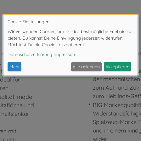
Das Fahrzeug-Mater
x 46 cm
reinigen.
e und 27 cm
Coole Details - D
 höher als
der mechanischen
deal für
zum Auf- und Zukl
ren.
zum Lieblings-Gefä
alität, made
BIG Markenqualität
itzfläche und
Widerstandsfähigk
heitslenker
Spielzeug-Marke BI
.
und in einem kind
fen mit
wider.
s auch