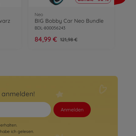
39
Neo
warz
BIG Bobby Car Neo Bundle
BDL-800056243
84,99 €
121,98 €
r anmelden!
Anmelden
erhalten.
habe ich gelesen.