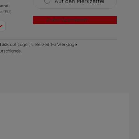
Auf den Merkzettel
rsand
der EU)
In den Warenkorb
Stück
auf Lager, Lieferzeit 1-3 Werktage
utschlands.