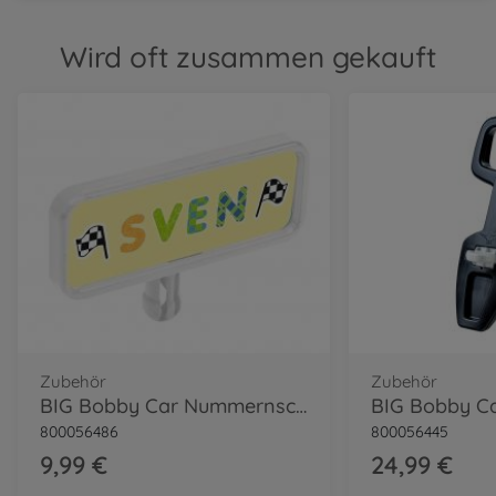
Little Rocker
800056144
Wird oft zusammen gekauft
69,99 €
Classic
BIG Bobby Car Classic Dino
800056143
54,99 €
Classic
BIG Bobby Car Classic
Polizei
800056127
64,99 €
Neo
Zubehör
Zubehör
BIG Bobby Car Neo Rot
BIG Bobby Car Nummernschild
800056240
800056486
800056445
74,99 €
9,99 €
24,99 €