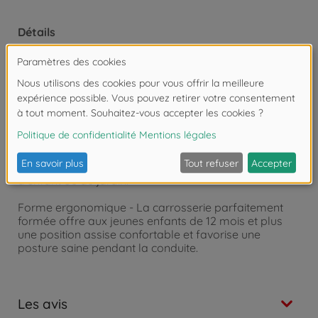
Détails
Voiture à pédales en plastique recyclé - La
carrosserie du BIG Bobby Car Classic Life est
fabriquée en plastique recyclé et préserve ainsi les
ressources - Made in Germany
Couleurs douces & motifs naturels - Le design en
pétrole des profondeurs, combiné à un beige naturel
et à des autocollants aux détails naturels, donne un
look moderne et un charme particulier à la chambre
d'enfant ou au jardin.
Forme ergonomique - La carrosserie parfaitement
formée offre aux jeunes enfants de 12 mois et plus
une position assise confortable et favorise une
posture saine pendant la conduite.
Les avis